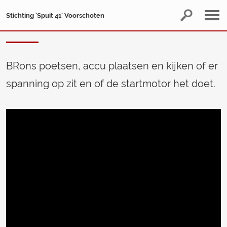
Stichting 'Spuit 41' Voorschoten
BRons poetsen, accu plaatsen en kijken of er
spanning op zit en of de startmotor het doet.